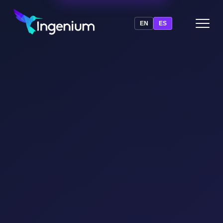
EN
ES